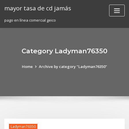
Skip
mayor tasa de cd jamás
to
content
pago en línea comercial geico
Category Ladyman76350
Home
Archive by category "Ladyman76350"
Ladyman76350