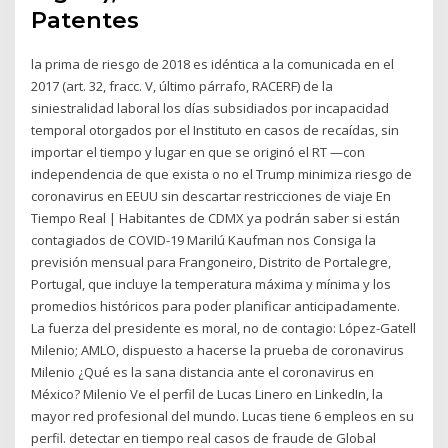
Patentes
la prima de riesgo de 2018 es idéntica a la comunicada en el
2017 (art. 32, fracc. V, último párrafo, RACERF) de la
siniestralidad laboral los días subsidiados por incapacidad
temporal otorgados por el Instituto en casos de recaídas, sin
importar el tiempo y lugar en que se originó el RT —con
independencia de que exista o no el Trump minimiza riesgo de
coronavirus en EEUU sin descartar restricciones de viaje En
Tiempo Real | Habitantes de CDMX ya podrán saber si están
contagiados de COVID-19 Marilú Kaufman nos Consiga la
previsión mensual para Frangoneiro, Distrito de Portalegre,
Portugal, que incluye la temperatura máxima y mínima y los
promedios históricos para poder planificar anticipadamente.
La fuerza del presidente es moral, no de contagio: López-Gatell
Milenio; AMLO, dispuesto a hacerse la prueba de coronavirus
Milenio ¿Qué es la sana distancia ante el coronavirus en
México? Milenio Ve el perfil de Lucas Linero en LinkedIn, la
mayor red profesional del mundo. Lucas tiene 6 empleos en su
perfil. detectar en tiempo real casos de fraude de Global